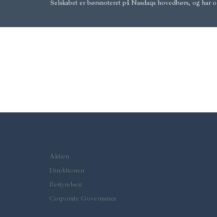
Selskabet er børsnoteret på Nasdaqs hovedbørs, og har 
Aktien
Direktionen
Bestyrelsen
Corporate Governance