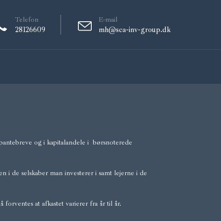
Telefon
E-mail
28126609
mh@sca-inv-group.dk
antebreve og i kapitalandele i børsnoterede
en i de selskaber man investerer i samt lejerne i de
forventes at afkastet varierer fra år til år.