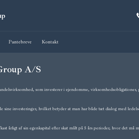
Pantebreve
Kontakt
 Group A/S
ndelsvirksomhed, som investerer i ejendomme, virksomhedsobligationer, p
le sine investeringer, hvilket betyder at man har både tæt dialog med ledels
st årligt af sin egenkapital efter skat målt på 5 års perioder, hvor det må må 